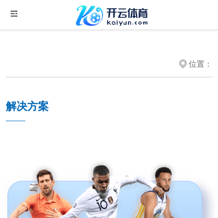
位置：
解决方案