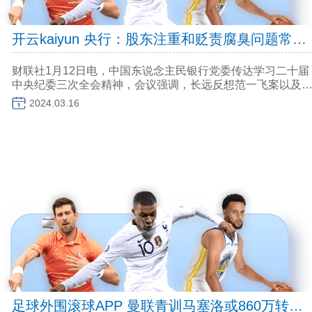
开云kaiyun 央行：股东注重和贬责腐臭问题常态化、长效化
财联社1月12日电，中国东说念主民银行党委传达学习二十届
中央纪委三次全会精神，会议强调，长远反想范一飞案以及
年金融系统查处的一系列腐臭案件训导，中国东说念主民银
2024.03.16
党委形体力行，持好班子、带好戎行，卖身投靠赈济派驻纪
监察组履职，顽强赈济查办案件。连续深化中央巡缉整改，
真碰硬持好经济牵涉审计发现问题整改开云kaiyun，确保改到
位、改透顶。紧盯重心问题、重心对象，连续加大职务坐法
恶问题惩治力度。深化以案促改促治，股东注重和贬责腐臭
题常态化、长效化。
足球外围滚球APP 曼联青训马塞洛或860万转会！新克劳奇官宣出租，还有两东谈主将离队