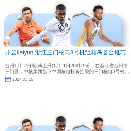
开云kaiyun 浙江三门核电3号机组核岛首台堆芯补水
台州1月12日电(傅上升)1月11日20时19分，在浙江省台州市
三门县，中核集团旗下中国核电投资控股的三门核电3号机组
核岛响应堆厂房首台堆芯补水箱(堆芯补水箱B)胜利吊装就
2024.03.15
位，拉开了2024年核岛大件吊装序幕。 吊装现场。三门核电
供图 堆芯补水箱是CAP1000机组非能动堆芯冷却系统中的一
个遑急诱骗，每台机组包含A、B两台补水箱，单台净重139
吨，主要用于事故工况下提供堆芯冷却水，从而裁减事故效
劳。 三门核电关连考究东说念主示意，针对2024年二期工程
开发“第一吊”任务，三门核电与各参建单元贯