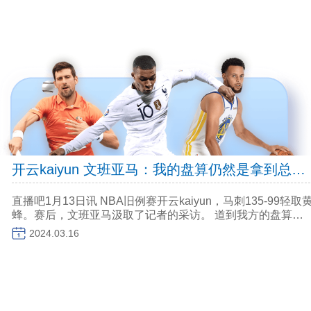
开云kaiyun 文班亚马：我的盘算仍然是拿到总冠军 但愿我未来不错出战
直播吧1月13日讯 NBA旧例赛开云kaiyun，马刺135-99轻取
蜂。赛后，文班亚马汲取了记者的采访。 道到我方的盘算，
文班亚马说：“我的盘算仍然是总冠军。我还需要时分和队友
2024.03.16
进行磨合，没什么好惦记的，我觉得我正成为球队紧要的要
点，我但愿我未来不错出战，因为球队获得了连胜。” 本场比
赛，文班亚马仍然有着严格的出场时分戒指，仅出战19分41
秒，14投9中，三分3中2，罚球6中6，高效砍下26分11篮板
的两双数据，另有1助攻2盖帽进账。