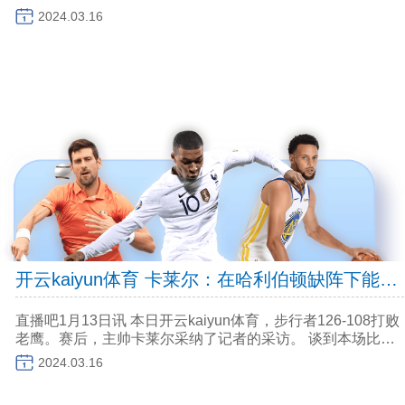
温禁区外拿到球后，濒临佛门莫得采用射门而是传球，随后
2024.03.16
大利亚射门被扑。
开云kaiyun体育 卡莱尔：在哈利伯顿缺阵下能赢两场 这对球队来说特别蹙迫
直播吧1月13日讯 本日开云kaiyun体育，步行者126-108打败
老鹰。赛后，主帅卡莱尔采纳了记者的采访。 谈到本场比赛
的得手，卡莱尔说说念：“在莫得哈利伯顿的情况下咱们还能
2024.03.16
赢下两场比赛，这对球队来说简直很蹙迫。” 哈利伯顿左腿腿
筋拉伤，今天是他缺席的第二场比赛。