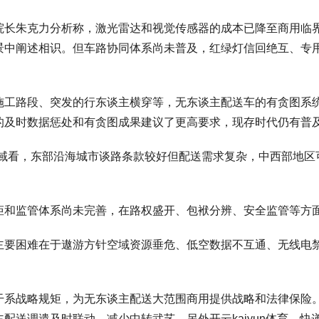
院长朱克力分析称，激光雷达和视觉传感器的成本已降至商用临
景中阐述相识。但车路协同体系尚未普及，红绿灯信回绝互、专
施工路段、突发的行东谈主横穿等，无东谈主配送车的有贪图系
的及时数据惩处和有贪图成果建议了更高要求，现存时代仍有普
域看，东部沿海城市谈路条款较好但配送需求复杂，中西部地区
矩和监管体系尚未完善，在路权盛开、包袱分辨、安全监管等方
主要困难在于遨游方针空域资源垂危、低空数据不互通、无线电
系战略规矩，为无东谈主配送大范围商用提供战略和法律保险。
配送调遣及时联动，减少中转武艺。另外开云kaiyun体育，