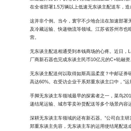
在全省部署1.5万辆以上低速无东谈主配送车，
这并非个例。当今，寰宇不少地合法在加速部署无
及冷藏运输、快递物流等领域。江苏省苏州市也暗
营。
无东谈主配送相通受到本钱商场的心疼。近日，L
厂商新石器也完成东谈主民币10亿元的C+轮融资
无东谈主配送何以取得如斯高温柔度？中邮证券研报
高达60%。在受访企业干系郑重东谈主口中，“运
手脚无东谈主车领域最早的探索者之一，菜鸟20
递结尾运输、城市零卖补货配送等多个场景内容运营
深耕无东谈主车领域的还有新石器。“公司自主研发
郑重东谈主先容，无东谈主车的运用使结尾配送成