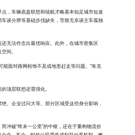
界点，车辆底盘联想和续航才略基本知足城市短途
用车谈分辨等基础步伐缺失，导致无东谈主车孤独
统还无法作念出最优响应。此外，在城市密集区
及空间。
可能面对路网粉饰不及或地形赶走等问题。”朱克
面的顶层联想还需强化。
禁绝、企业过问大等。部分区域受这些身分影响，
而冲破“终末一公里”的中枢，还在于重构物流价
快递企业、车企、时代公司需造成利益分享机制，摊