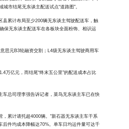
域城市结尾无东谈主配送试点“道路图”。
区县累计布局至少200辆无东谈主驾驶配送车，触
，确保无东谈主配送车在各板块全面粉饰、相识运
意思元B3轮融资交割；L4级无东谈主驾驶商用车
.4万亿元，而结尾“终末五公里”的配送成本占比
谈主车总司理李强告诉记者，菜鸟无东谈主车已在快
营，累计请托超4000辆。”新石器无东谈主车干系
车后件均成本降幅达70%。单车日均运件量可达千