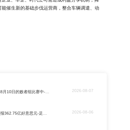
可能催生新的基础步伐运营商，整合车辆调遣、动
2026-08-07
开云kaiyun官方网站随后在8月10日的败者组比赛中-足球外围滚球APP
2026-08-06
开云kaiyun体育上个往将来报362.75亿好意思元-足球外围滚球APP