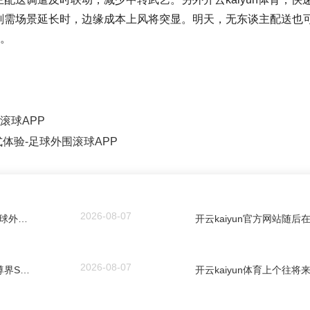
刚需场景延长时，边缘成本上风将突显。明天，无东谈主配送也
台。
围滚球APP
式体验-足球外围滚球APP
2026-08-07
开云kaiyun并送出数双AE2首发球鞋回馈球迷-足球外围滚球APP
2026-08-07
开云·体育平台(开云kaiyun)(中国)官网入口登录尊界S800上市87天大定大肆12000台-足球外围滚球APP