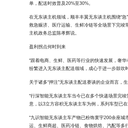
单，配送时效普及20%至30%。
在无东谈主机领域，顺丰丰翼无东谈主机围绕“急”
救急赈济、医疗运输、生鲜冷链等全场景下完竣常
主机政务总监陈孝辉说。
盈利拐点何时到来
“跟着电商、生鲜、医药等行业的快速发展，奢
纷繁进入无东谈主配送领域，成心于进一步鼓吹
关于诸多“押注”无东谈主配送赛谈的企业而言，
“行深智能无东谈主车当今已在多个快递场景完竣
意，以3立方容积无东谈主车为例，系列车型已在
“九识智能无东谈主车产物已粉饰寰宇200余座城
运、生鲜商超、医药冷链、食物烘焙、汽配等多