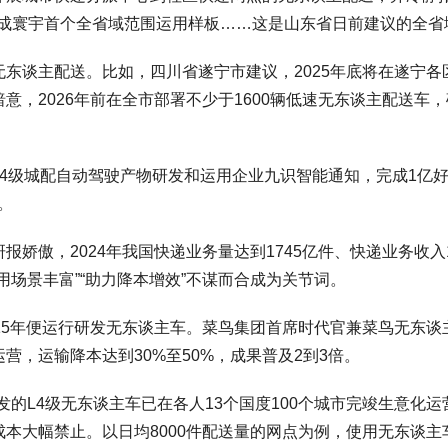
造成寰宇首个全省域范围运用样板……这是山东省日前建议的全省
东谈主配送。比如，四川省遂宁市建议，2025年底将在遂宁各
意，2026年前在全市部署不少于1600辆低速无东谈主配送车
4级城配自动驾驶产物研发和运用企业九识智能通知，完成1亿好
。
娇傲，2024年我国快递业务量达到1745亿件、快递业务收入1
用场景丰富”“助力降本增效”不谋而合成为关节词。
15年便运行研发无东谈主车。菜鸟集团首席时代官兼菜鸟无东
，运输降本达到30%至50%，成果普及2到3倍。
的L4级无东谈主车已在各人13个国度100个城市完竣生意化运
本大幅禁止。以日均8000件配送量的网点为例，使用无东谈主