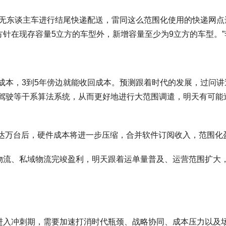
台无东谈主车进行结尾快递配送，雷同这么范围化使用的快递网
针在现存容量5立方的车型外，新增容量至少为9立方的车型。”
成本，3到5年傍边就能收回成本。预测跟着时代的发展，过问
驾驶等干系算法系统，从而更好地进行大范围调遣，明天有可能
量达万台后，硬件成本将进一步压缩，合并软件订阅收入，范围化
物流、私域物流完竣盈利，明天跟着运单量普及、运营范围扩大
进入冲刺期，需要加速打消时代瓶颈、战略协同、成本压力以及