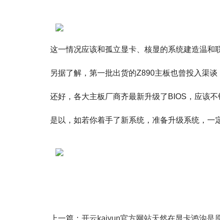
这一情况应该和孤立显卡、核显的系统建造温和联
另据了解，第一批出货的Z890主板也曾投入渠
还好，各大主板厂商齐最新升级了BIOS，应该
是以，如若你着手了新系统，准备升级系统，一定先
上一篇：
开云kaiyun官方网站天然在显卡鸿沟