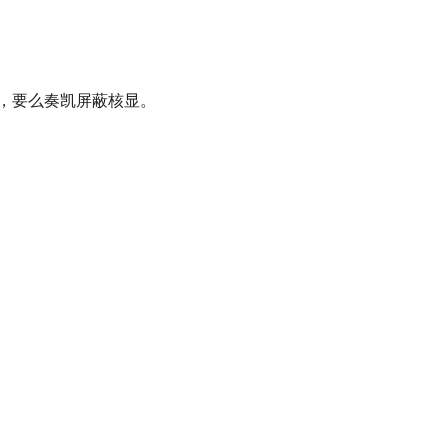
试，要么奏凯屏蔽核显。
。