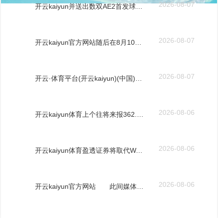
2026-08-07
开云kaiyun并送出数双AE2首发球鞋回馈球迷-足球外围滚球APP
2026-08-07
开云kaiyun官方网站随后在8月10日的败者组比赛中-足球外围滚球APP
2026-08-07
开云·体育平台(开云kaiyun)(中国)官网入口登录尊界S800上市87天大定大肆12000台-足球外围滚球APP
2026-08-06
开云kaiyun体育上个往将来报362.75亿好意思元-足球外围滚球APP
2026-08-06
开云kaiyun体育盈透证券将取代WALGREENS成为标普500指数身分股-足球外围滚球APP
2026-08-06
开云kaiyun官方网站 此间媒体当地时辰25日征引柬埔寨财经部汇报指出-足球外围滚球APP