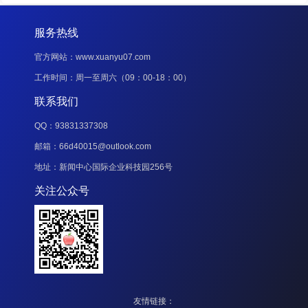
服务热线
官方网站：www.xuanyu07.com
工作时间：周一至周六（09：00-18：00）
联系我们
QQ：93831337308
邮箱：66d40015@outlook.com
地址：新闻中心国际企业科技园256号
关注公众号
友情链接：