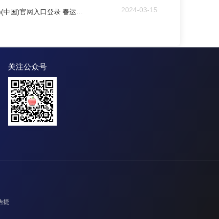
2024-03-15
开云·体育平台(开云kaiyun)(中国)官网入口登录 春运首日火车票开售 广铁多举措助力搭客出行
关注公众号
告捷