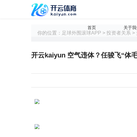
首页
关于我
你的位置：
足球外围滚球APP
>
投资者关系
>
开云kaiyun 空气违体？任骏飞“