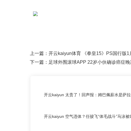
上一篇：
开云kaiyun体育 《拳皇15》PS国行版
下一篇：
足球外围滚球APP 22岁小伙确诊癌症