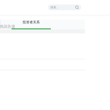
案
投资者关系
东挑战告捷