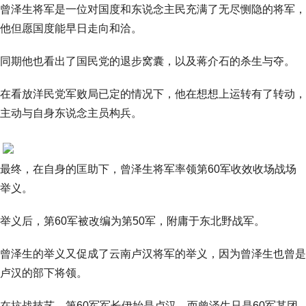
曾泽生将军是一位对国度和东说念主民充满了无尽恻隐的将军，
他但愿国度能早日走向和洽。
同期他也看出了国民党的退步窝囊，以及蒋介石的杀生与夺。
在看放洋民党军败局已定的情况下，他在想想上运转有了转动，
主动与自身东说念主员构兵。
最终，在自身的匡助下，曾泽生将军率领第60军收效收场战场
举义。
举义后，第60军被改编为第50军，附庸于东北野战军。
曾泽生的举义又促成了云南卢汉将军的举义，因为曾泽生也曾是
卢汉的部下将领。
在抗战技艺，第60军军长伊始是卢汉，而曾泽生只是60军某团