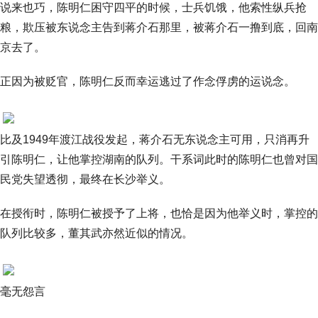
说来也巧，陈明仁困守四平的时候，士兵饥饿，他索性纵兵抢
粮，欺压被东说念主告到蒋介石那里，被蒋介石一撸到底，回南
京去了。
正因为被贬官，陈明仁反而幸运逃过了作念俘虏的运说念。
比及1949年渡江战役发起，蒋介石无东说念主可用，只消再升
引陈明仁，让他掌控湖南的队列。干系词此时的陈明仁也曾对国
民党失望透彻，最终在长沙举义。
在授衔时，陈明仁被授予了上将，也恰是因为他举义时，掌控的
队列比较多，董其武亦然近似的情况。
毫无怨言