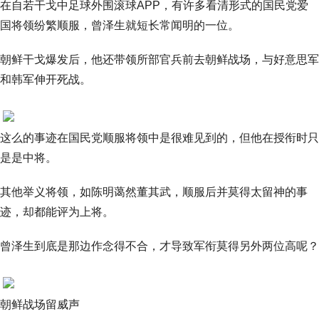
在自若干戈中足球外围滚球APP，有许多看清形式的国民党爱
国将领纷繁顺服，曾泽生就短长常闻明的一位。
朝鲜干戈爆发后，他还带领所部官兵前去朝鲜战场，与好意思军
和韩军伸开死战。
这么的事迹在国民党顺服将领中是很难见到的，但他在授衔时只
是是中将。
其他举义将领，如陈明蔼然董其武，顺服后并莫得太留神的事
迹，却都能评为上将。
曾泽生到底是那边作念得不合，才导致军衔莫得另外两位高呢？
朝鲜战场留威声