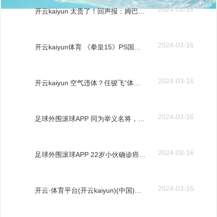
2024-03-16
开云kaiyun 太贵了！回声报：姆巴佩薪水是萨拉赫4倍，赤军险些细目退出竞争
2024-03-16
开云kaiyun体育 《拳皇15》PS国行版1月15日发售
2024-03-16
开云kaiyun 空气违体？任骏飞“体毛战斗”马泳被吹违体犯规 广东挑战告捷
2024-03-16
足球外围滚球APP 同为举义名将，曾泽生是中将，为何陈明蔼然董其武却是上将军衔？
2024-03-16
足球外围滚球APP 22岁小伙确诊癌症晚期：齐怪平时天天吃这些……
2024-03-15
开云·体育平台(开云kaiyun)(中国)官网入口登录 春运首日火车票开售 广铁多举措助力搭客出行