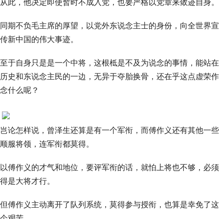
从此，他决定即使暂时不成入党，也要严格以党章来敛迹自身。
同期不负毛主席的厚望，以党外东说念主士的身份，向全世界宣
传新中国的伟大事迹。
至于自身只是是一个中将，这根柢是不及为说念的事情，能站在
历史和东说念主民的一边，无异于夺胎换骨，还在乎这点虚荣作
念什么呢？
岂论怎样说，曾泽生还算是有一个军衔，而傅作义还有其他一些
顺服将领，连军衔都莫得。
以傅作义的才气和地位，要评军衔的话，就怕上将也不够，必须
得是大将才行。
但傅作义主动离开了队列系统，莫得参与授衔，也算是幸免了这
个艰苦。