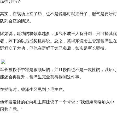
该擢升吗？
其实，在战场上立了功，也不是说那时就擢升了，服气是要研讨
队列合座的情况。
比如说，建功的将领卓越多，服气不成王人备升啊，只可择其优
者，剩下的以后找契机再说。总之，莫得东说念主否定曾泽生在
野鲜立了大功，但他在野鲜干戈已矣后，如实是军长职衔。
军长被授予中将是很顺应的，并且授衔也不是一次性的，以后可
能还会再提升，曾泽生完全莫得揣测这件事。
在授衔时，曾泽生又见到了毛主席。
他怀着发怵的心向毛主席建议了一个肯求：“我但愿简略加入中
国共产党。”